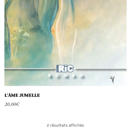
L’ÂME JUMELLE
20,00
€
Trié
2 résultats affichés
du