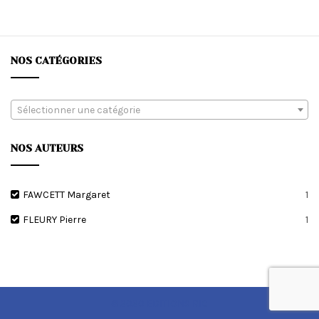
plus
récent
au
plus
NOS CATÉGORIES
ancien
Sélectionner une catégorie
NOS AUTEURS
FAWCETT Margaret
1
FLEURY Pierre
1
© 2020 EDITIONS RIC