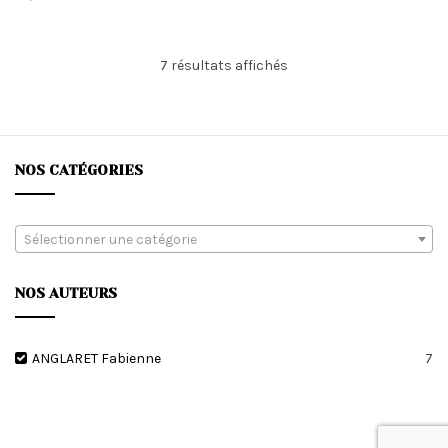
Trié
7 résultats affichés
du
plus
récent
au
plus
NOS CATÉGORIES
ancien
Sélectionner une catégorie
NOS AUTEURS
ANGLARET Fabienne
7