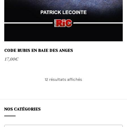
CODE RUBIS EN BAIE DES ANGES
17,00
€
Trié
12 résultats affichés
du
plus
récent
au
plus
NOS CATÉGORIES
ancien