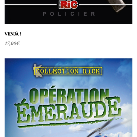
VENJÀ !
17,00
€