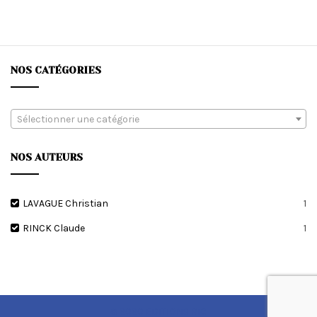
du
plus
récent
au
plus
NOS CATÉGORIES
ancien
Sélectionner une catégorie
NOS AUTEURS
LAVAGUE Christian
1
RINCK Claude
1
© 2020 EDITIONS RIC