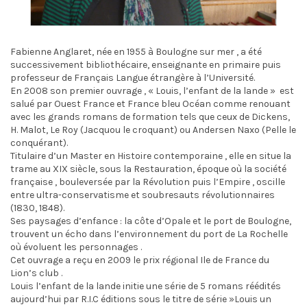
Fabienne Anglaret, née en 1955 à Boulogne sur mer , a été
successivement bibliothécaire, enseignante en primaire puis
professeur de Français Langue étrangère à l’Université.
En 2008 son premier ouvrage , « Louis, l’enfant de la lande » est
salué par Ouest France et France bleu Océan comme renouant
avec les grands romans de formation tels que ceux de Dickens,
H. Malot, Le Roy (Jacquou le croquant) ou Andersen Naxo (Pelle le
conquérant).
Titulaire d’un Master en Histoire contemporaine , elle en situe la
trame au XIX siècle, sous la Restauration, époque où la société
française , bouleversée par la Révolution puis l’Empire , oscille
entre ultra-conservatisme et soubresauts révolutionnaires
(1830, 1848).
Ses paysages d’enfance : la côte d’Opale et le port de Boulogne,
trouvent un écho dans l’environnement du port de La Rochelle
où évoluent les personnages .
Cet ouvrage a reçu en 2009 le prix régional Ile de France du
Lion’s club .
Louis l’enfant de la lande initie une série de 5 romans réédités
aujourd’hui par R.I.C éditions sous le titre de série »Louis un