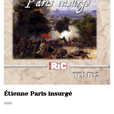
t
i
o
n
Étienne Paris insurgé
ISBN :